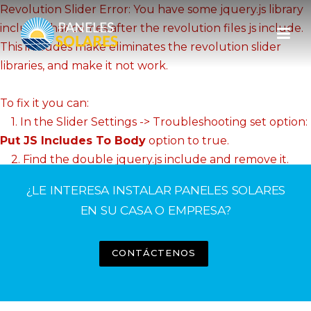
Skip
Revolution Slider Error: You have some jquery.js library
to
include that comes after the revolution files js include.
content
This includes make eliminates the revolution slider
libraries, and make it not work.
To fix it you can:
1. In the Slider Settings -> Troubleshooting set option:
Put JS Includes To Body
option to true.
2. Find the double jquery.js include and remove it.
¿LE INTERESA INSTALAR PANELES SOLARES
EN SU CASA O EMPRESA?
CONTÁCTENOS